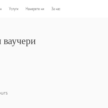
н
Услуги
Намерете ни
За нас
 ваучери
ours