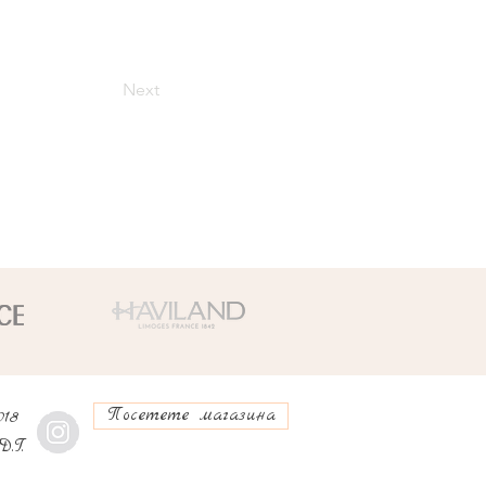
Next
Посетете магазина
018
D.T.