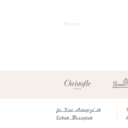
Previous
Ул. "Хан Аспарух" 24
София, България