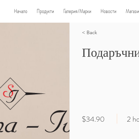
Начало
Продукти
Галерия/Марки
Новости
Магази
< Back
Подаръчни
$34.90
2 h