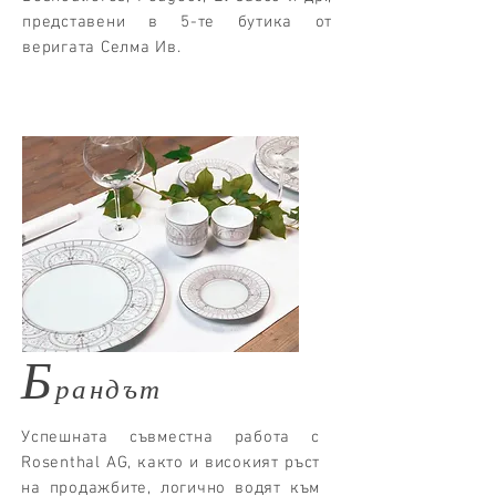
представени в 5-те бутика от
веригата Селма Ив.
Б
рандът
Успешната съвместна работа с
Rosenthal AG, както и високият ръст
на продажбите, логично водят към