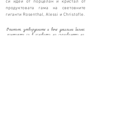
си идеи от порцелан и кристал от
продуктовата гама на световните
гиганти Rosenthal, Аlessi и Christofle.
Опитът, утвърдените и вече доказани бизнес
контакти са в основата на създаването на
департамент за обзавеждане и оборудване на
хотели и ресторанти с хотелските програми
на световните марки - Rosenthal, Robbe &
Berking, Christofle, Alessi, Peugeot, Riedel и др.