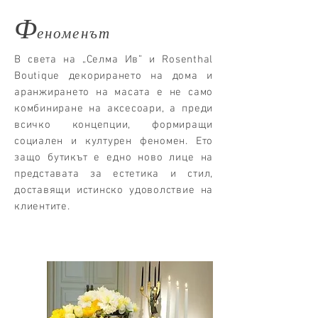
Ф
еноменът
В света на „Селма Ив” и Rosenthal
Boutique декорирането на дома и
аранжирането на масата е не само
комбиниране на аксесоари, а преди
всичко концепции, формиращи
социален и културен феномен. Ето
защо бутикът е едно ново лице на
представата за естетика и стил,
доставящи истинско удоволствие на
клиентите.