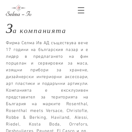
З
а компанията
Фирма Селма Ив АД съществува вече
17 години на българския пазар и е
лидер в предлагането на фин
порцелан и сервировки за маса,
изящни прибори за хранене,
дизайнерски интериорни аксесоари,
арт пластики и подаръчни артикули.
Компанията е ексклузивен
представител за територията на
България на марките Rosenthal,
Rosenthal meets Versace, Christofle,
Robbe & Berking, Haviland, Alessi,
Riedel, Kosta Boda, Orrefors,
Deshoulieres, Peugeot, El Casco и др.,