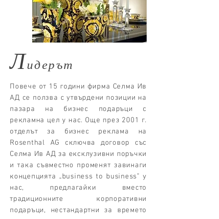
Л
идерът
Повече от 15 години фирма Селма Ив
АД се ползва с утвърдени позиции на
пазара на бизнес подаръци с
рекламна цел у нас. Още през 2001 г.
отделът за бизнес реклама на
Rosenthal AG сключва договор със
Селма Ив АД за ексклузивни поръчки
и така съвместно променят завинаги
концепцията „business to business” у
нас, предлагайки вместо
традиционните корпоративни
подаръци, нестандартни за времето